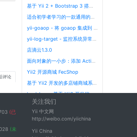
基于 Yii 2 + Bootstrap 3 搭建一套后台管理系统 CMF
适合初学者学习的一款通用的管理后台
yii-goaop - 将 goaop 集成到 Yii，在 Yii 中优雅的面向切面编程
yii-log-target - 监控系统异常且多渠道发送异常信息通知
店滴云1.3.0
面向对象的一小步：添加 ActiveRecord 的 Scope 功能
Yii2 开源商城 FecShop
后评论
基于 Yii2 开发的多店铺商城系统，免费开源 + 适合二开
leadshop - 基于 Yii2 开发的一款免费开源且支持商业使用的商城管理系统
关注我们
Yii 中文网
703
(已
http://weibo.com/yiichina
028
(未
Yii China