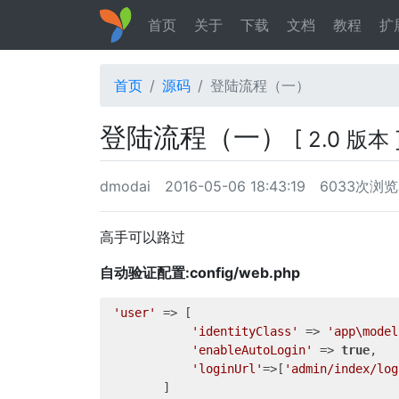
首页
关于
下载
文档
教程
扩
首页
源码
登陆流程（一）
登陆流程（一）
[ 2.0 版本 
dmodai
2016-05-06 18:43:19
6033次浏览
高手可以路过
自动验证配置:config/web.php
'user'
 => [

'identityClass'
 => 
'app\model
'enableAutoLogin'
 => 
true
,

'loginUrl'
=>[
'admin/index/log