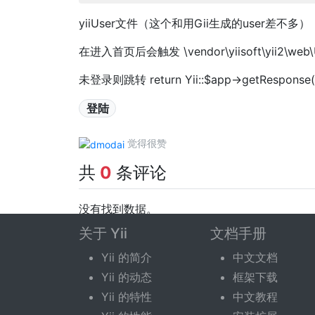
yiiUser文件（这个和用Gii生成的user差不多）
在进入首页后会触发 \vendor\yiisoft\yii2\web\
未登录则跳转 return Yii::$app->getResponse()->red
登陆
觉得很赞
共
0
条评论
没有找到数据。
关于 Yii
文档手册
发表评论
Yii 的简介
中文文档
Yii 的动态
框架下载
您需要登录后才可以评论。
登录
|
立即注册
Yii 的特性
中文教程