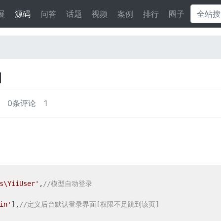
展
源码
问答
话题
视频
案例
排行
圈子
]
0条评论
1
s\YiiUser'
,
//模型自动登录
in'
],
//定义后台默认登录界面[权限不足跳到该页]