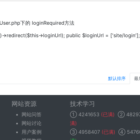
User.php下的 loginRequired方法
irect($this->loginUrl); public $loginUrl = ['site/login'];
默认排序
最
网站资源
技术学习
网站问答
①
4241653
(已满)
②
4829
网站讨论
满)
用户案例
③
4958407
(已满)
④
5476