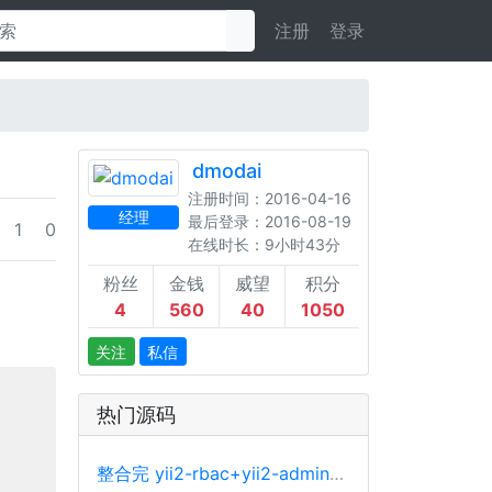
注册
登录
dmodai
注册时间：2016-04-16
经理
最后登录：2016-08-19
1
0
在线时长：9小时43分
粉丝
金钱
威望
积分
4
560
40
1050
关注
私信
热门源码
整合完 yii2-rbac+yii2-admin+adminlte 等库的基础开发后台源码