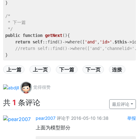
}

/*

 * 下一篇

 */
public
function
getNext
()
{

return
self
::find()->where([
'and'
,
'id>'
.
$this
->id]
//return self::find()->where(['and','channelid='.
上一篇
上一页
下一篇
下一页
连接
觉得很赞
共
1
条评论
最后评论
pear2007
评论于 2016-05-10 16:38
举报
上面为模型部分