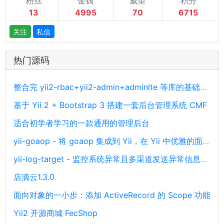
粉丝
金钱
威望
积分
13
4995
70
6715
关注
私信
热门源码
整合完 yii2-rbac+yii2-admin+adminlte 等库的基础开发后台源码
基于 Yii 2 + Bootstrap 3 搭建一套后台管理系统 CMF
适合初学者学习的一款通用的管理后台
yii-goaop - 将 goaop 集成到 Yii，在 Yii 中优雅的面向切面编程
yii-log-target - 监控系统异常且多渠道发送异常信息通知
店滴云1.3.0
面向对象的一小步：添加 ActiveRecord 的 Scope 功能
Yii2 开源商城 FecShop