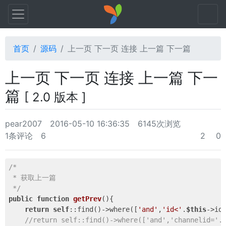
首页
源码
上一页 下一页 连接 上一篇 下一篇
上一页 下一页 连接 上一篇 下一
篇
[ 2.0 版本 ]
pear2007
2016-05-10 16:36:35
6145次浏览
1条评论
6
2
0
/*

 * 获取上一篇

 */
public
function
getPrev
()
{

return
self
::find()->where([
'and'
,
'id<'
.
$this
->id
//return self::find()->where(['and','channelid='.