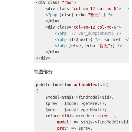
<
div
class
=
"row"
>
<
div
class
=
"col-sm-12 col-md-6"
>
<
<?php
 }
else
{ 
echo
"暂无"
;} 
?>
</
div
>
<
div
class
=
"col-sm-12 col-md-6"
>
<?php
// var_dump($next);
?>
<?php
if
($next){ 
?>
<
a
href
=
"<?
<?php
 }
else
{ 
echo
"暂无"
;} 
?>
</
div
>
</
div
>
视图部分
public
function
actionView
($id)
{

    $model=
$this
->findModel($id);

    $prev = $model->getPrev();

    $next = $model->getNext();

return
$this
->render(
'view'
, [

'model'
 => 
$this
->findModel($id),
'prev'
 => $prev,
