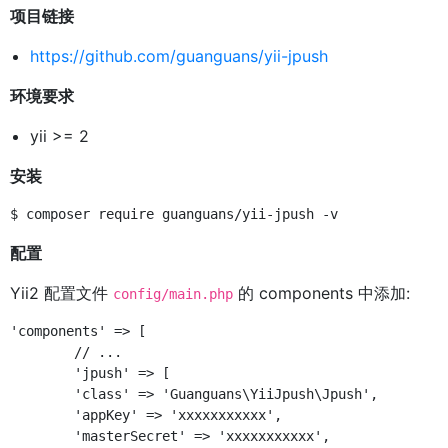
项目链接
https://github.com/guanguans/yii-jpush
环境要求
yii >= 2
安装
配置
Yii2 配置文件
的 components 中添加:
config/main.php
'components' => [

	// ...

	'jpush' => [

        'class' => 'Guanguans\YiiJpush\Jpush',

        'appKey' => 'xxxxxxxxxxx',

        'masterSecret' => 'xxxxxxxxxxx',
