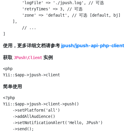
        'logFile' => './jpush.log', // 可选

        'retryTimes' => 3, // 可选

        'zone' => 'default', // 可选 [default, bj]

    ],

	// ...

使用，更多详细文档请参考
jpush/jpush-api-php-client
获取
实例
JPush\Client
<php

简单使用
<?php

Yii::$app->jpush->client->push()

    ->setPlatform('all')

    ->addAllAudience()

    ->setNotificationAlert('Hello, JPush')
