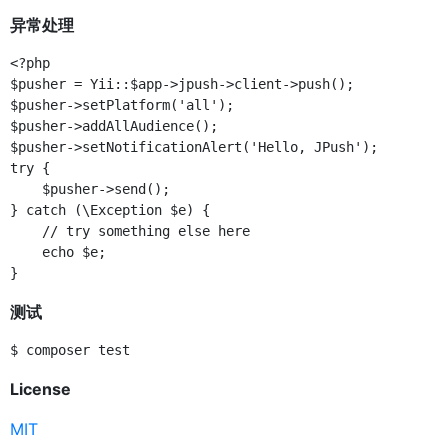
异常处理
<?php

$pusher = Yii::$app->jpush->client->push();

$pusher->setPlatform('all');

$pusher->addAllAudience();

$pusher->setNotificationAlert('Hello, JPush');

try {

    $pusher->send();

} catch (\Exception $e) {

    // try something else here

    echo $e;

测试
License
MIT