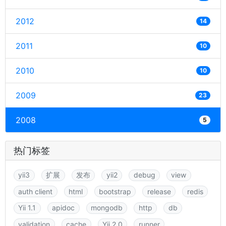
2012
14
2011
10
2010
10
2009
23
2008
5
热门标签
yii3
扩展
发布
yii2
debug
view
auth client
html
bootstrap
release
redis
Yii 1.1
apidoc
mongodb
http
db
validation
cache
Yii 2.0
runner