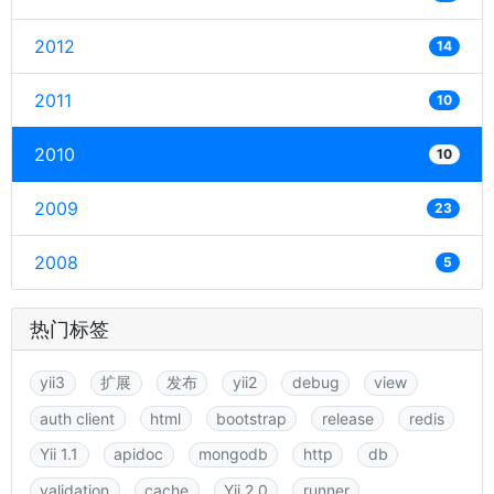
2012
14
2011
10
2010
10
2009
23
2008
5
热门标签
yii3
扩展
发布
yii2
debug
view
auth client
html
bootstrap
release
redis
Yii 1.1
apidoc
mongodb
http
db
validation
cache
Yii 2.0
runner