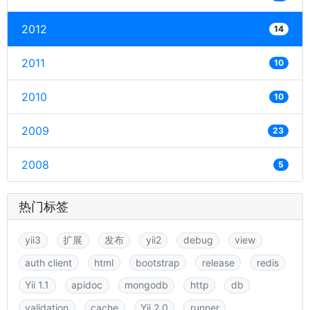
2012
14
2011
10
2010
10
2009
23
2008
5
热门标签
yii3
扩展
发布
yii2
debug
view
auth client
html
bootstrap
release
redis
Yii 1.1
apidoc
mongodb
http
db
validation
cache
Yii 2.0
runner