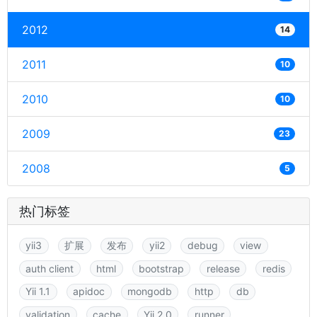
2012
14
2011
10
2010
10
2009
23
2008
5
热门标签
yii3
扩展
发布
yii2
debug
view
auth client
html
bootstrap
release
redis
Yii 1.1
apidoc
mongodb
http
db
validation
cache
Yii 2.0
runner