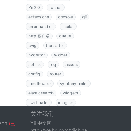
Yii 2.0
runner
extensions
console
gii
error handler
mailer
http 客户端
queue
twig
translator
hydrator
widget
sphinx
log
assets
config
router
middleware
symfonymailer
elasticsearch
widgets
swiftmailer
imagine
图书
rbac
swagger
关注我们
data
csrf
logging
Yii 中文网
703
(已
http://weibo.com/yiichina
fastroute
application