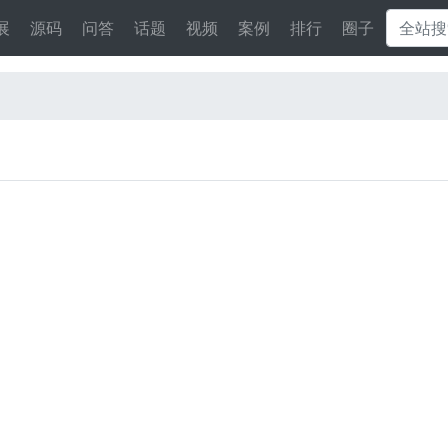
展
源码
问答
话题
视频
案例
排行
圈子