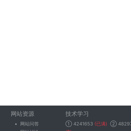
网站资源
技术学习
网站问答
①
4241653
(已满)
②
4829