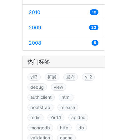
2010
10
2009
23
2008
5
热门标签
yii3
扩展
发布
yii2
debug
view
auth client
html
bootstrap
release
redis
Yii 1.1
apidoc
mongodb
http
db
validation
cache