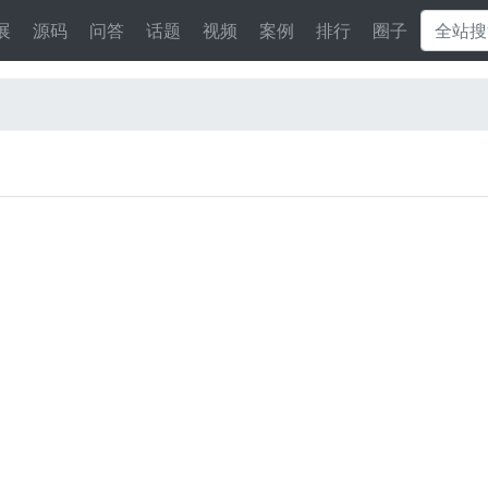
展
源码
问答
话题
视频
案例
排行
圈子