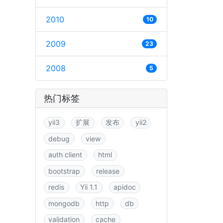
2010
10
2009
23
2008
5
热门标签
yii3
扩展
发布
yii2
debug
view
auth client
html
bootstrap
release
redis
Yii 1.1
apidoc
mongodb
http
db
validation
cache