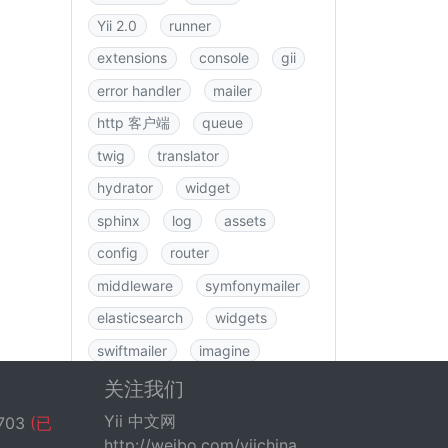
Yii 2.0
runner
extensions
console
gii
error handler
mailer
http 客户端
queue
twig
translator
hydrator
widget
sphinx
log
assets
config
router
middleware
symfonymailer
elasticsearch
widgets
swiftmailer
imagine
图书
rbac
swagger
关注我们
data
csrf
logging
Yii 中文网
703
(已
http://weibo.com/yiichina
fastroute
application