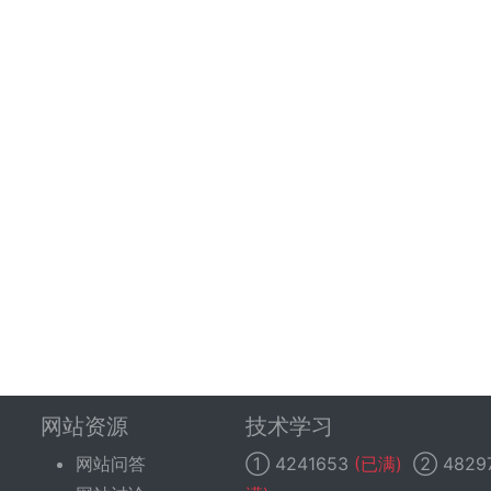
网站资源
技术学习
网站问答
①
4241653
(已满)
②
4829