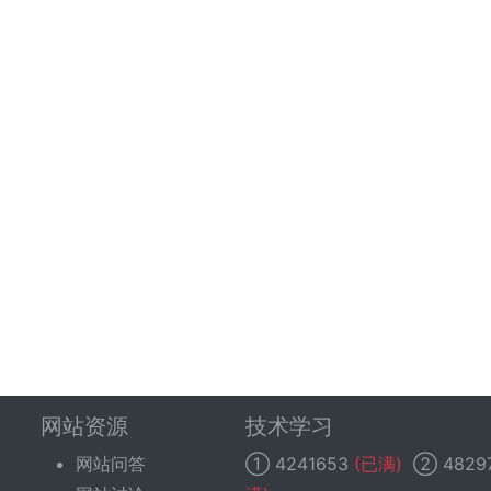
网站资源
技术学习
网站问答
①
4241653
(已满)
②
4829