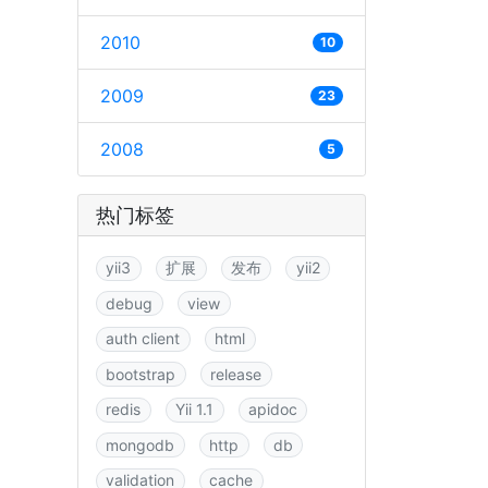
2010
10
2009
23
2008
5
热门标签
yii3
扩展
发布
yii2
debug
view
auth client
html
bootstrap
release
redis
Yii 1.1
apidoc
mongodb
http
db
validation
cache