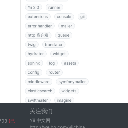
Yii 2.0
runner
extensions
console
gii
error handler
mailer
http 客户端
queue
twig
translator
hydrator
widget
sphinx
log
assets
config
router
middleware
symfonymailer
elasticsearch
widgets
swiftmailer
imagine
图书
rbac
swagger
关注我们
data
csrf
logging
Yii 中文网
703
(已
http://weibo.com/yiichina
fastroute
application