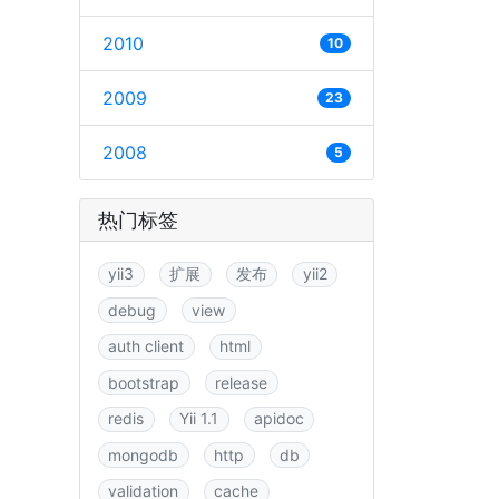
2010
10
2009
23
2008
5
热门标签
yii3
扩展
发布
yii2
debug
view
auth client
html
bootstrap
release
redis
Yii 1.1
apidoc
mongodb
http
db
validation
cache