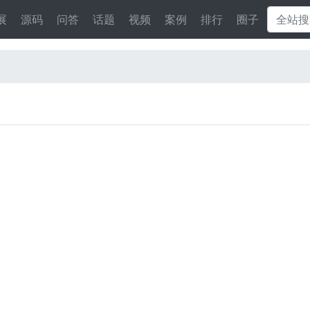
展
源码
问答
话题
视频
案例
排行
圈子