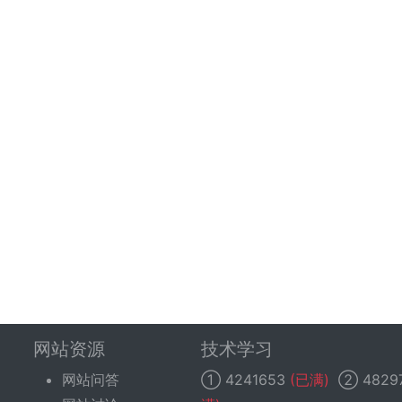
网站资源
技术学习
网站问答
①
4241653
(已满)
②
4829