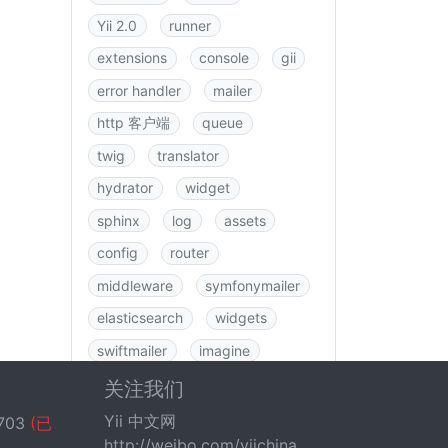
Yii 2.0
runner
extensions
console
gii
error handler
mailer
http 客户端
queue
twig
translator
hydrator
widget
sphinx
log
assets
config
router
middleware
symfonymailer
elasticsearch
widgets
swiftmailer
imagine
图书
rbac
swagger
关注我们
data
csrf
logging
Yii 中文网
703
(已
http://weibo.com/yiichina
fastroute
application