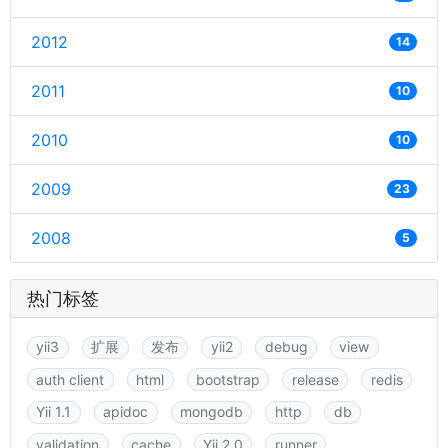
2012
14
2011
10
2010
10
2009
23
2008
5
热门标签
yii3
扩展
发布
yii2
debug
view
auth client
html
bootstrap
release
redis
Yii 1.1
apidoc
mongodb
http
db
validation
cache
Yii 2.0
runner