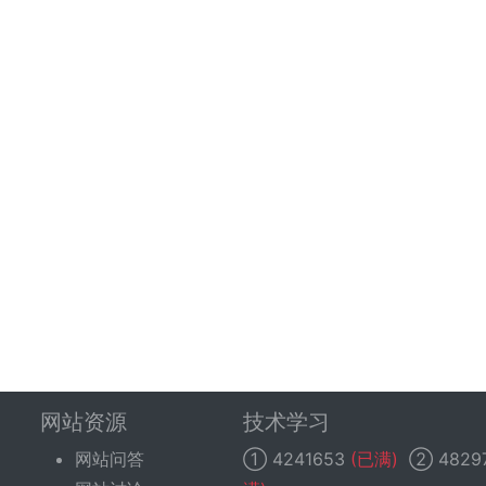
网站资源
技术学习
网站问答
①
4241653
(已满)
②
4829