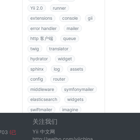
Yii 2.0
runner
extensions
console
gii
error handler
mailer
http 客户端
queue
twig
translator
hydrator
widget
sphinx
log
assets
config
router
middleware
symfonymailer
elasticsearch
widgets
swiftmailer
imagine
图书
rbac
swagger
关注我们
data
csrf
logging
Yii 中文网
703
(已
http://weibo.com/yiichina
fastroute
application