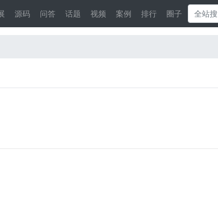
展
源码
问答
话题
视频
案例
排行
圈子