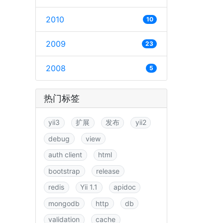
2010
10
2009
23
2008
5
热门标签
yii3
扩展
发布
yii2
debug
view
auth client
html
bootstrap
release
redis
Yii 1.1
apidoc
mongodb
http
db
validation
cache