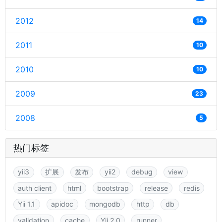
2012
14
2011
10
2010
10
2009
23
2008
5
热门标签
yii3
扩展
发布
yii2
debug
view
auth client
html
bootstrap
release
redis
Yii 1.1
apidoc
mongodb
http
db
validation
cache
Yii 2.0
runner