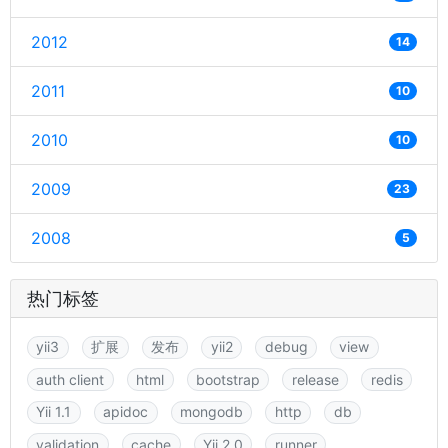
2012
14
2011
10
2010
10
2009
23
2008
5
热门标签
yii3
扩展
发布
yii2
debug
view
auth client
html
bootstrap
release
redis
Yii 1.1
apidoc
mongodb
http
db
validation
cache
Yii 2.0
runner