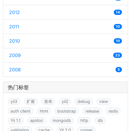
2012
14
2011
10
2010
10
2009
23
2008
5
热门标签
yii3
扩展
发布
yii2
debug
view
auth client
html
bootstrap
release
redis
Yii 1.1
apidoc
mongodb
http
db
validation
cache
Yii 2.0
runner