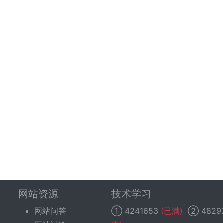
网站资源
技术学习
网站问答
①
4241653
(已满)
②
4829