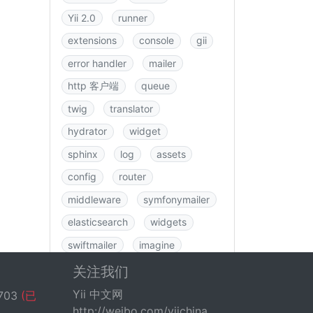
Yii 2.0
runner
extensions
console
gii
error handler
mailer
http 客户端
queue
twig
translator
hydrator
widget
sphinx
log
assets
config
router
middleware
symfonymailer
elasticsearch
widgets
swiftmailer
imagine
图书
rbac
swagger
关注我们
data
csrf
logging
Yii 中文网
703
(已
http://weibo.com/yiichina
fastroute
application