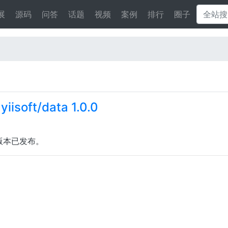
展
源码
问答
话题
视频
案例
排行
圈子
iisoft/data 1.0.0
0 版本已发布。