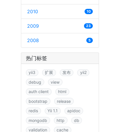
2010
10
2009
23
2008
5
热门标签
yii3
扩展
发布
yii2
debug
view
auth client
html
bootstrap
release
redis
Yii 1.1
apidoc
mongodb
http
db
validation
cache