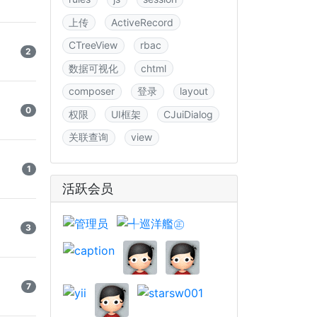
上传
ActiveRecord
CTreeView
rbac
2
数据可视化
chtml
composer
登录
layout
0
权限
UI框架
CJuiDialog
关联查询
view
1
活跃会员
3
7