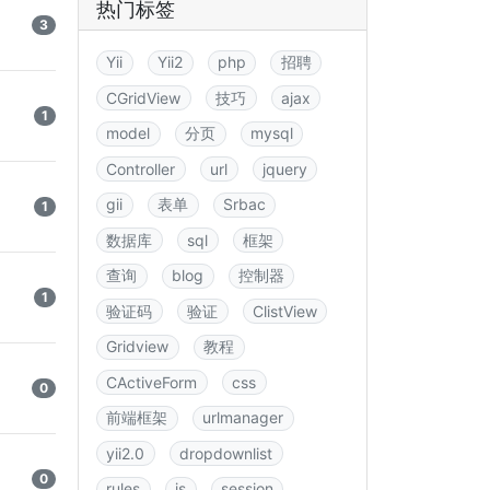
热门标签
3
Yii
Yii2
php
招聘
CGridView
技巧
ajax
1
model
分页
mysql
Controller
url
jquery
gii
表单
Srbac
1
数据库
sql
框架
查询
blog
控制器
1
验证码
验证
ClistView
Gridview
教程
CActiveForm
css
0
前端框架
urlmanager
yii2.0
dropdownlist
0
rules
js
session