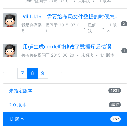
ucmir
提问于 2015-07-01
•
未解决
•
1.1 版本
yii 1.1.16中需要给布局文件数据的时候怎么处理
2
我是兴高采
提问于 2015-07-0
已解
1.1 版
•
•
烈
1
决
本
用gii生成model时修改了数据库后错误
1
善若善依
提问于 2015-06-29
•
未解决
•
1.1 版本
7
8
9
未指定版本
4931
2.0 版本
4017
1.1 版本
267