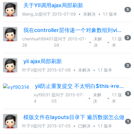
关于YII调用ajax局部刷新
5
liliang_lz
提问于 2015-07-09
•
未解决
•
1.1 版本
我在controller层传递一个对象数组到view，$form ->labelEx 要怎么做呢
3
chenhua199401
提问于 2015-07-
未解
1.1 版
•
•
28
09
决
本
yii ajax局部刷新
3
叶子V
提问于 2015-07-06
•
未解决
•
1.1 版本
yii防止重复提交 不太明白$this->refresh();的意思 什么叫防止重复提交
1
xyf9031
提问于 2015-07-
未解
1.1 版
•
•
4
05
决
本
模版文件在layouts目录下 遍历数据怎么做
1
叶子V
提问于 2015-07-05
•
已解决
•
1.1 版本