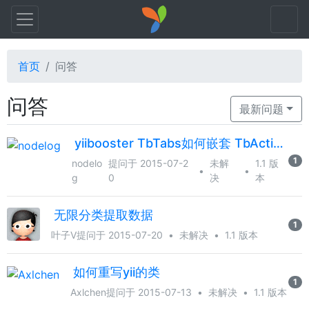
首页
问答
问答
最新问题
yiibooster TbTabs如何嵌套 TbActiveForm或者在tab标签做个链接
1
nodelo
提问于 2015-07-2
未解
1.1 版
•
•
g
0
决
本
无限分类提取数据
1
叶子V
提问于 2015-07-20
•
未解决
•
1.1 版本
如何重写yii的类
1
Axlchen
提问于 2015-07-13
•
未解决
•
1.1 版本