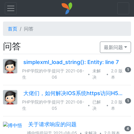
首页
问答
问答
最新问题
simplexml_load_string(): Entity: line 7
1
PHP学院的中学
提问于 2021-08-
未解
2.0 版
•
•
生
06
决
本
大佬们，如何解决IOS系统https访问H5页面速度非常慢？
1
PHP学院的中学
提问于 2021-08-
已解
2.0 版
•
•
生
05
决
本
关于请求响应的问题
4
搏中悟
提问于 2021-08-05
•
未解决
•
2.0 版本