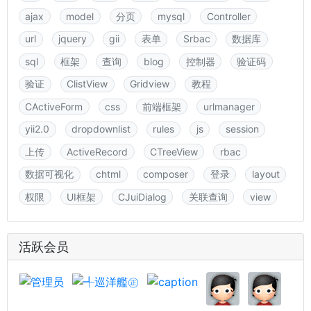
ajax
model
分页
mysql
Controller
url
jquery
gii
表单
Srbac
数据库
sql
框架
查询
blog
控制器
验证码
验证
ClistView
Gridview
教程
CActiveForm
css
前端框架
urlmanager
yii2.0
dropdownlist
rules
js
session
上传
ActiveRecord
CTreeView
rbac
数据可视化
chtml
composer
登录
layout
权限
UI框架
CJuiDialog
关联查询
view
活跃会员