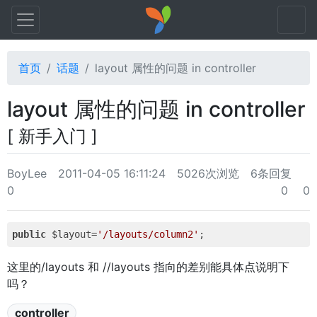
首页
话题
layout 属性的问题 in controller
layout 属性的问题 in controller
[ 新手入门 ]
BoyLee
2011-04-05 16:11:24
5026次浏览
6条回复
0
0
0
public
 $layout=
'/layouts/column2'
这里的/layouts 和 //layouts 指向的差别能具体点说明下
吗？
controller