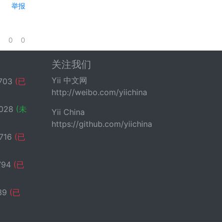
举报
0
0
关注我们
Yii 中文网
703
(已
http://weibo.com/yiichina
028
(未
Yii China
https://github.com/yiichina
716
(已
794
(已
39
(已