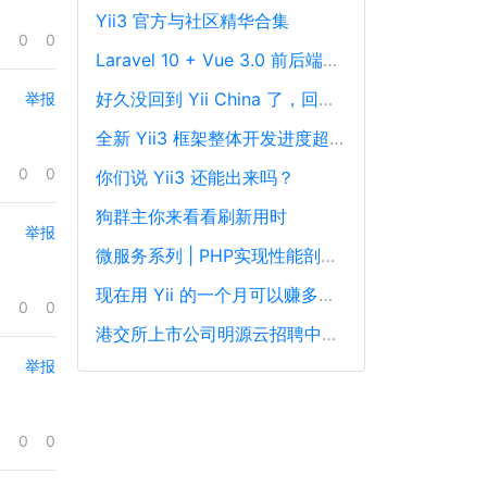
Yii3 官方与社区精华合集
0
0
Laravel 10 + Vue 3.0 前后端分离框架通用后台源码
好久没回到 Yii China 了，回来冒个泡泡！
举报
全新 Yii3 框架整体开发进度超过88%，发布在即！
0
0
你们说 Yii3 还能出来吗？
狗群主你来看看刷新用时
举报
微服务系列 | PHP实现性能剖析、跟踪和可观察性最佳实践
现在用 Yii 的一个月可以赚多少钱？
0
0
港交所上市公司明源云招聘中高级PHP开发工程师
举报
0
0