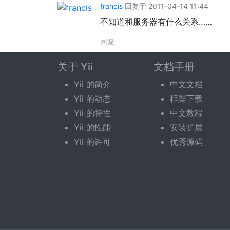
francis
回复于 2011-04-14 11:44
不知道和服务器有什么关系……
回复
关于 Yii
文档手册
回复话题
Yii 的简介
中文文档
Yii 的动态
框架下载
您需要登录后才可以回复。
登录
|
立即注册
Yii 的特性
中文教程
Yii 的性能
安装扩展
Yii 的许可
优秀源码