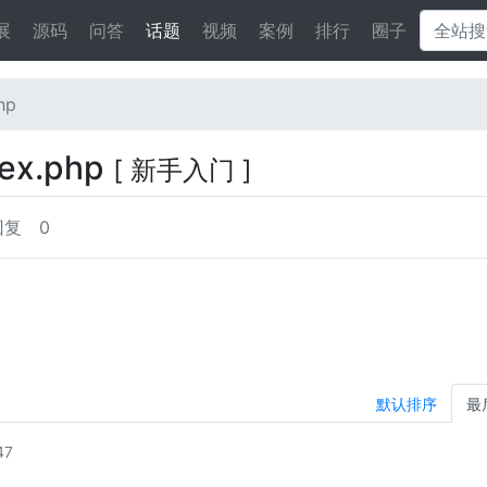
展
源码
问答
话题
视频
案例
排行
圈子
hp
x.php
[ 新手入门 ]
回复
0
默认排序
最
47