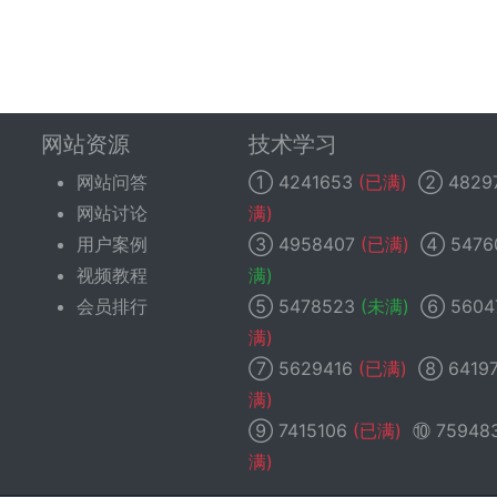
网站资源
技术学习
网站问答
①
4241653
(已满)
②
4829
网站讨论
满)
用户案例
③
4958407
(已满)
④
5476
视频教程
满)
会员排行
⑤
5478523
(未满)
⑥
5604
满)
⑦
5629416
(已满)
⑧
6419
满)
⑨
7415106
(已满)
⑩
75948
满)