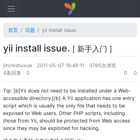
首页
话题
yii install issue.
yii install issue.
[ 新手入门 ]
jinchishuxue
2011-05-07 16:48:11
3785次浏览
4条回复
0
0
0
Tip: [b]Yii does not need to be installed under a Web-
accessible directory.[/b] A Yii application has one entry
script which is usually the only file that needs to be
exposed to Web users. Other PHP scripts, including
those from Yii, should be protected from Web access
since they may be exploited for hacking.