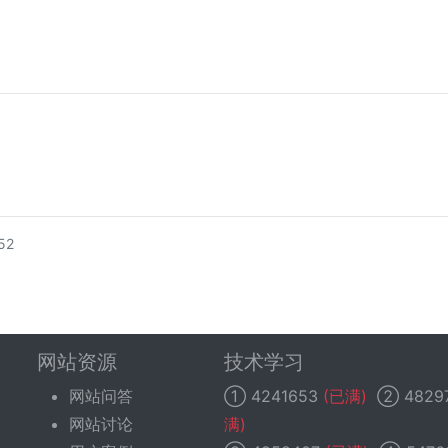
52
网站资源
技术学习
网站问答
①
4241653
(已满)
②
4829
网站讨论
满)