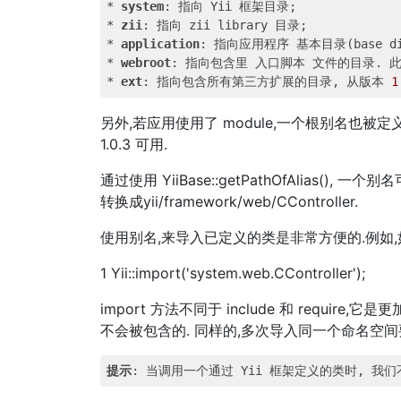
* 
system
: 指向 Yii 框架目录;

* 
zii
: 指向 zii library 目录;

* 
application
: 指向应用程序 基本目录(base dire
* 
webroot
: 指向包含里 入口脚本 文件的目录. 
* 
ext
: 指向包含所有第三方扩展的目录, 从版本 
1
另外,若应用使用了 module,一个根别名也被定义为每个
1.0.3 可用.
通过使用 YiiBase::getPathOfAlias(), 一
转换成yii/framework/web/CController.
使用别名,来导入已定义的类是非常方便的.例如,如果
1 Yii::import('system.web.CController');
import 方法不同于 include 和 requi
不会被包含的. 同样的,多次导入同一个命名空间要比 incl
提示