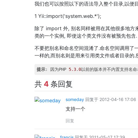
我们也可以按照以下的语法导入整个目录,以便
1 Yii::import('system.web.*');
除了 import 外, 别名同样被用在其他很多地方来调用
类的一个实例, 即使这个类文件没有被预先包含.
不要把别名和命名空间混淆了.命名空间调用了
一样的,而别名则是用来引用类文件或者目录的.
提示
: 因为PHP 
5.3
.
0
以前的版本并不内置支持名命名
共
4
条回复
someday
回复于 2012-04-16 17:06
支持一个
回复
francis
回复于 2011-05-17 17:39