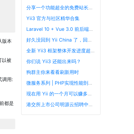
分享一个功能超全的免费站长工具平台
Yii3 官方与社区精华合集
Laravel 10 + Vue 3.0 前后端分离框架通用后台源码
好久没回到 Yii China 了，回来冒个泡泡！
征从版本
全新 Yii3 框架整体开发进度超过88%，发布在即！
 可以被
你们说 Yii3 还能出来吗？
狗群主你来看看刷新用时
式调用:
微服务系列 | PHP实现性能剖析、跟踪和可观察性最佳实践
现在用 Yii 的一个月可以赚多少钱？
之前都是
港交所上市公司明源云招聘中高级PHP开发工程师