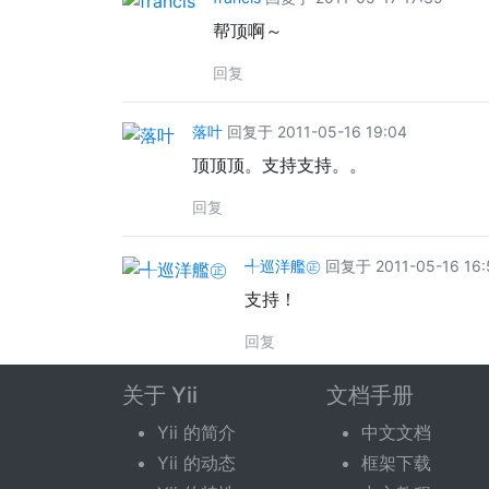
帮顶啊～
回复
落叶
回复于 2011-05-16 19:04
顶顶顶。支持支持。。
回复
╃巡洋艦㊣
回复于 2011-05-16 16:
支持！
回复
关于 Yii
文档手册
回复话题
Yii 的简介
中文文档
Yii 的动态
框架下载
您需要登录后才可以回复。
登录
|
立即注册