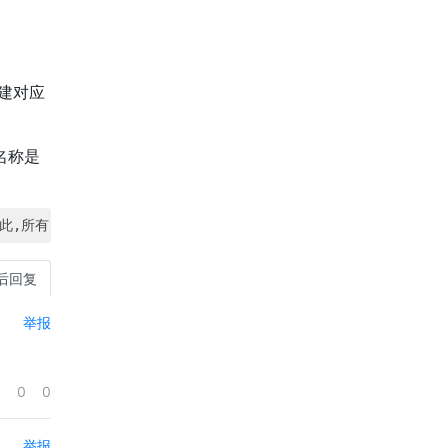
创建对应
名称是
所有 Yii 框架类都以字母 
'C'
(代表 
'class'
) 为前缀,以便避免
后回复
举报
0
0
举报