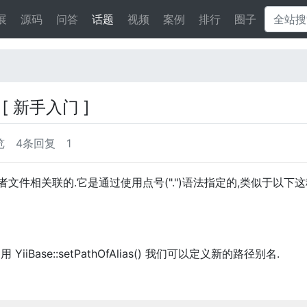
展
源码
问答
话题
视频
案例
排行
圈子
间
[ 新手入门 ]
览
4条回复
1
者文件相关联的.它是通过使用点号(".")语法指定的,类似于以下
iiBase::setPathOfAlias() 我们可以定义新的路径别名.