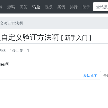
展
源码
问答
话题
视频
案例
排行
圈子
自定义验证方法啊
何加入自定义验证方法啊
[ 新手入门 ]
浏览
4条回复
1
es啊
默认排序
最