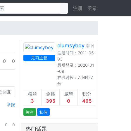
注册
登录
clumsyboy
南阳
注册时间：2011-05-
见习主管
03
0
0
最后登录：2020-01
-09
在线时长：7小时27
分
后回复
粉丝
金钱
威望
积分
3
395
0
465
举报
关注
私信
0
0
热门话题