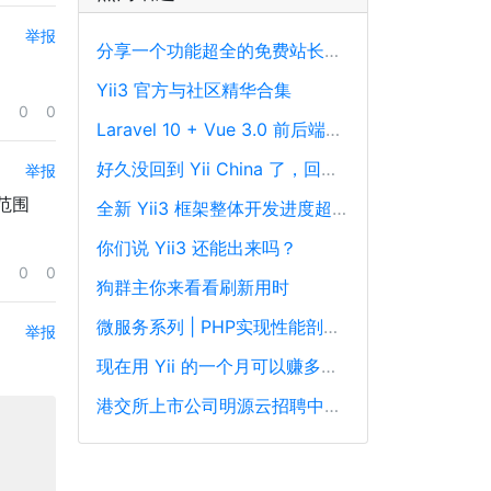
举报
分享一个功能超全的免费站长工具平台
Yii3 官方与社区精华合集
0
0
Laravel 10 + Vue 3.0 前后端分离框架通用后台源码
好久没回到 Yii China 了，回来冒个泡泡！
举报
件范围
全新 Yii3 框架整体开发进度超过88%，发布在即！
你们说 Yii3 还能出来吗？
0
0
狗群主你来看看刷新用时
微服务系列 | PHP实现性能剖析、跟踪和可观察性最佳实践
举报
现在用 Yii 的一个月可以赚多少钱？
港交所上市公司明源云招聘中高级PHP开发工程师