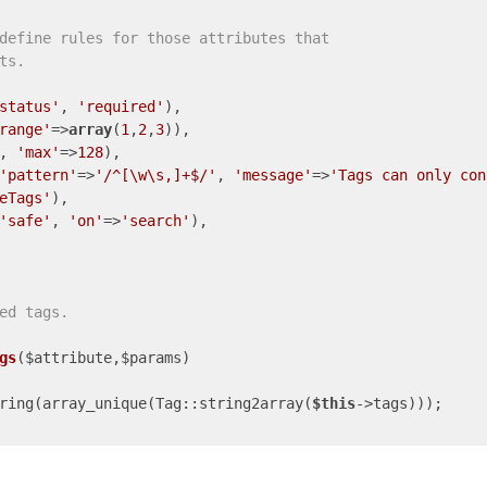
define rules for those attributes that
ts.
status'
, 
'required'
),

range'
=>
array
(
1
,
2
,
3
)),

, 
'max'
=>
128
),

'pattern'
=>
'/^[\w\s,]+$/'
, 
'message'
=>
'Tags can only con
eTags'
),

'safe'
, 
'on'
=>
'search'
),

ed tags.

gs
($attribute,$params)
ring(array_unique(Tag::string2array(
$this
->tags)));
