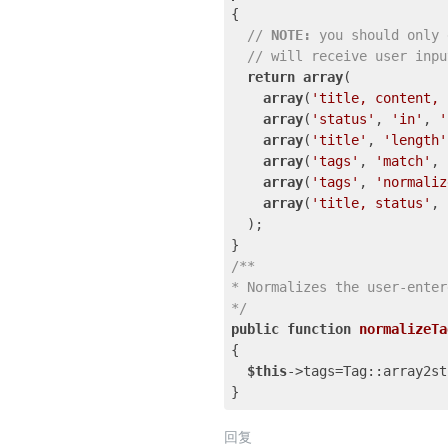
{

// 
NOTE:
 you should only 
// will receive user inpu
return
array
(

array
(
'title, content, 
array
(
'status'
, 
'in'
, 
'
array
(
'title'
, 
'length'
array
(
'tags'
, 
'match'
, 
array
(
'tags'
, 
'normaliz
array
(
'title, status'
, 
  );

/**

* Normalizes the user-enter
*/
public
function
normalizeTa
{

$this
->tags=Tag::array2st
回复