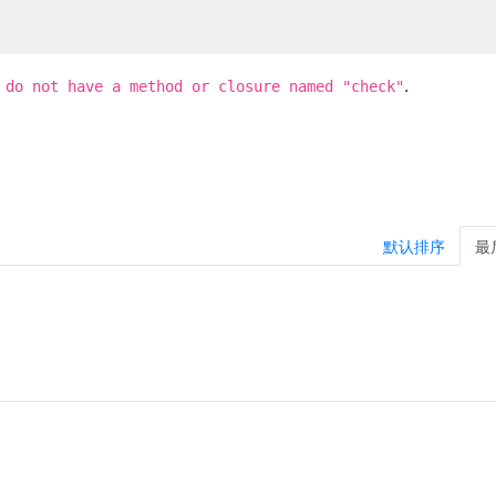
.
 do not have a method or closure named "check"
默认排序
最