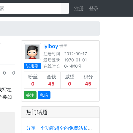
注册
登录
才
lylboy
世界
注册时间：2012-09-17
最后登录：1970-01-01
试用期
在线时长：0小时0分
0
0
粉丝
金钱
威望
积分
0
45
0
45
我写在
关注
私信
的子类如
热门话题
分享一个功能超全的免费站长工具平台