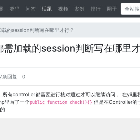
展
源码
问答
话题
视频
案例
排行
圈子
都需加载的session判断写在哪里才行？
ler都需加载的session判断写在哪里
7条回复
0
所有controller都需要进行核对通过才可以继续访问， 在yii里
.php里写了一个
但是在Controller
public function check(){}
的