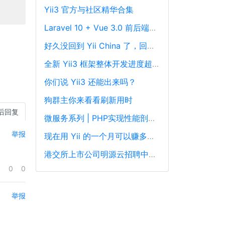
Yii3 官方与社区精华合集
Laravel 10 + Vue 3.0 前后端分离框架通用后台源码
好久没回到 Yii China 了，回来冒个泡泡！
全新 Yii3 框架整体开发进度超过88%，发布在即！
你们说 Yii3 还能出来吗？
狗群主你来看看刷新用时
后回复
微服务系列 | PHP实现性能剖析、跟踪和可观察性最佳实践
举报
现在用 Yii 的一个月可以赚多少钱？
港交所上市公司明源云招聘中高级PHP开发工程师
0
0
举报