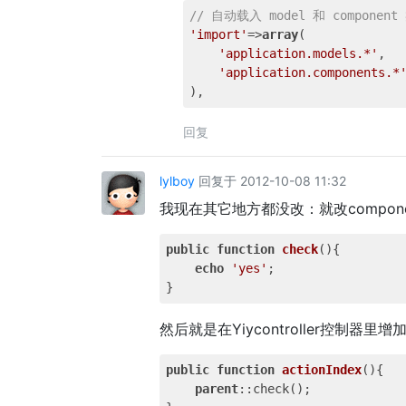
// 自动载入 model 和 component
'import'
=>
array
(

'application.models.*'
,

'application.components.*
回复
lylboy
回复于 2012-10-08 11:32
我现在其它地方都没改：就改component
public
function
check
()
{	

echo
'yes'
;

然后就是在Yiycontroller控制器里增
public
function
actionIndex
()
{	

parent
::check();
