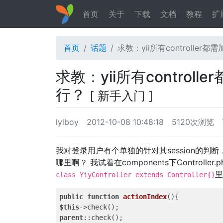
首页
关于
下载
文档
教程
扩
首页
话题
求教：yii所有controller
求教：yii所有control
行？
[ 新手入门 ]
lylboy
2012-10-08 10:48:18
5120次浏览
我对登录用户有个单独的针对其session的判断，
哪里啊？ 我试着在components下Controller
里
class YiyController extends Controller{}
public
function
actionIndex
()
$this
parent
::check();
