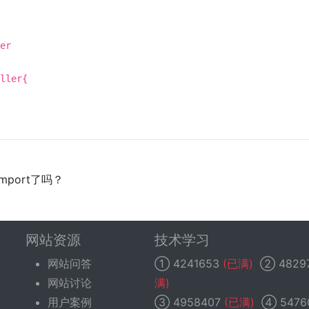
er
ller{
 import了吗？
网站资源
技术学习
网站问答
①
4241653
(已满)
②
4829
网站讨论
满)
用户案例
③
4958407
(已满)
④
5476