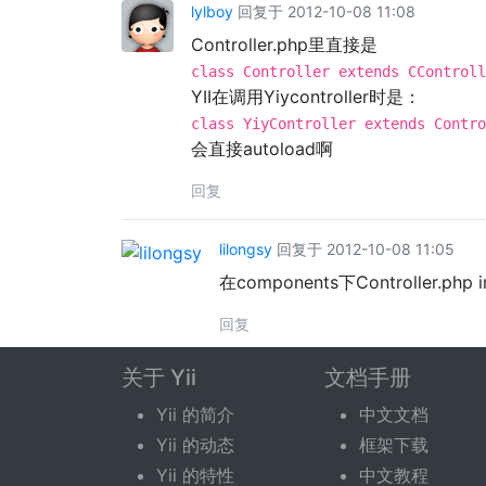
lylboy
回复于 2012-10-08 11:08
Controller.php里直接是
class Controller extends CControll
YII在调用Yiycontroller时是：
class YiyController extends Contro
会直接autoload啊
回复
lilongsy
回复于 2012-10-08 11:05
在components下Controller.php
回复
关于 Yii
文档手册
回复话题
Yii 的简介
中文文档
Yii 的动态
框架下载
您需要登录后才可以回复。
登录
|
立即注册
Yii 的特性
中文教程