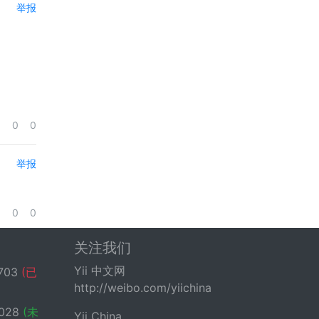
举报
0
0
举报
0
0
关注我们
Yii 中文网
703
(已
http://weibo.com/yiichina
028
(未
Yii China