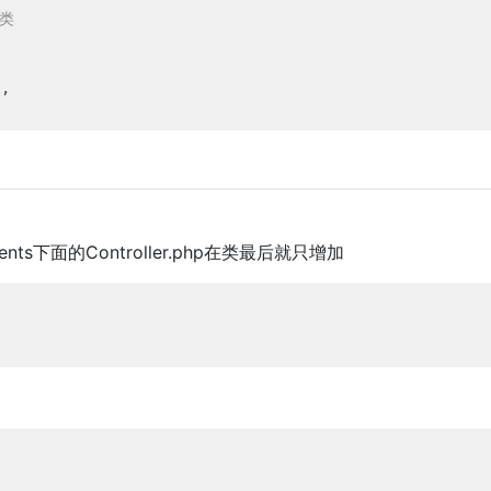
 类
'
,

s下面的Controller.php在类最后就只增加
加