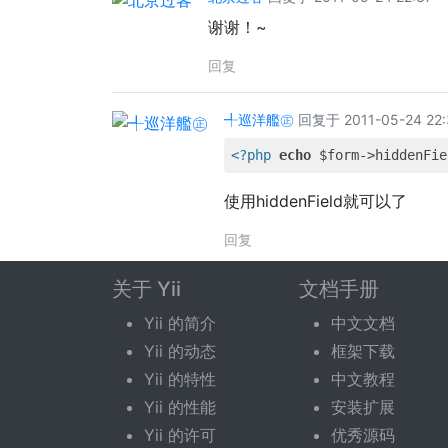
谢谢！~
回复
╃巡洋艦㊣
回复于 2011-05-24 22:
<?php
echo
 $form->hiddenFie
使用hiddenField就可以了
回复
关于 Yii
文档手册
回复话题
Yii 的简介
中文文档
Yii 的动态
框架下载
您需要登录后才可以回复。
登录
|
立即注册
Yii 的特性
中文教程
Yii 的性能
安装扩展
Yii 的许可
优秀源码