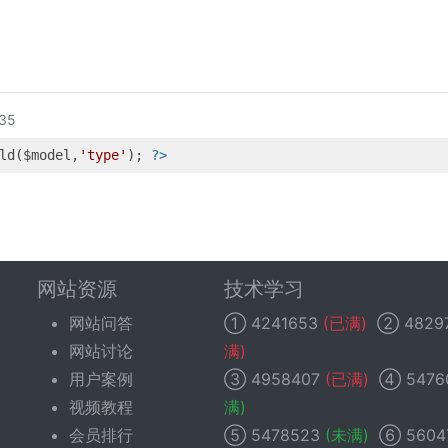
35
ld($model,
'type'
); 
?>
网站资源
技术学习
网站问答
①
4241653
(已满)
②
4829
网站讨论
满)
用户案例
③
4958407
(已满)
④
5476
视频教程
满)
会员排行
⑤
5478523
(未满)
⑥
5604