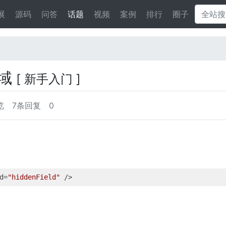
展
源码
问答
话题
视频
案例
排行
圈子
藏域
[ 新手入门 ]
览
7条回复
0
d=
"hiddenField"