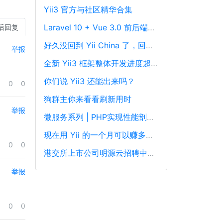
Yii3 官方与社区精华合集
Laravel 10 + Vue 3.0 前后端分离框架通用后台源码
后回复
好久没回到 Yii China 了，回来冒个泡泡！
举报
全新 Yii3 框架整体开发进度超过88%，发布在即！
你们说 Yii3 还能出来吗？
0
0
狗群主你来看看刷新用时
举报
微服务系列 | PHP实现性能剖析、跟踪和可观察性最佳实践
现在用 Yii 的一个月可以赚多少钱？
0
0
港交所上市公司明源云招聘中高级PHP开发工程师
举报
0
0