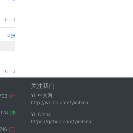
0
0
举报
0
0
关注我们
Yii 中文网
703
(已
http://weibo.com/yiichina
028
(未
Yii China
https://github.com/yiichina
716
(已