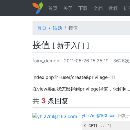
首页
关于
下载
文档
教程
扩
首页
话题
接值
接值
[ 新手入门 ]
fairy_demon
2011-05-26 15:25:19
3626
index.php?r=user/create&privilege=11
在view裏面我怎麼得到privilege得值，求解啊......
共
3
条回复
yhl27ml@163.com
回复于 2
$_GET[
'...'