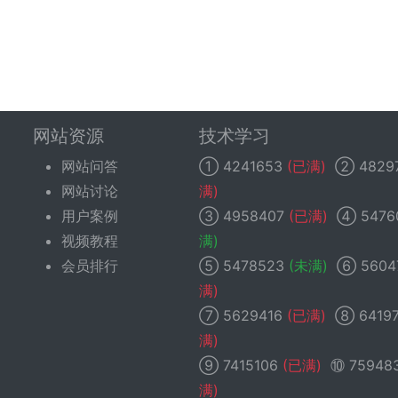
网站资源
技术学习
网站问答
①
4241653
(已满)
②
4829
网站讨论
满)
用户案例
③
4958407
(已满)
④
5476
视频教程
满)
会员排行
⑤
5478523
(未满)
⑥
5604
满)
⑦
5629416
(已满)
⑧
6419
满)
⑨
7415106
(已满)
⑩
75948
满)