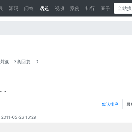
展
源码
问答
话题
视频
案例
排行
圈子
次浏览
3条回复
0
..
默认排序
最
011-05-26 16:29