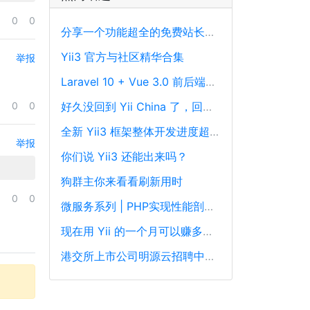
0
0
分享一个功能超全的免费站长工具平台
Yii3 官方与社区精华合集
举报
Laravel 10 + Vue 3.0 前后端分离框架通用后台源码
0
0
好久没回到 Yii China 了，回来冒个泡泡！
全新 Yii3 框架整体开发进度超过88%，发布在即！
举报
你们说 Yii3 还能出来吗？
狗群主你来看看刷新用时
0
0
微服务系列 | PHP实现性能剖析、跟踪和可观察性最佳实践
现在用 Yii 的一个月可以赚多少钱？
港交所上市公司明源云招聘中高级PHP开发工程师