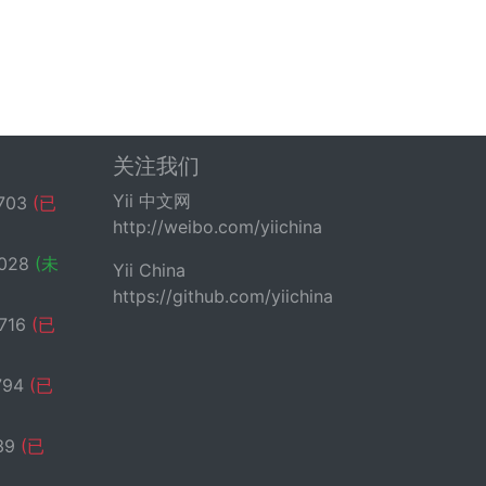
关注我们
Yii 中文网
703
(已
http://weibo.com/yiichina
028
(未
Yii China
https://github.com/yiichina
716
(已
794
(已
39
(已