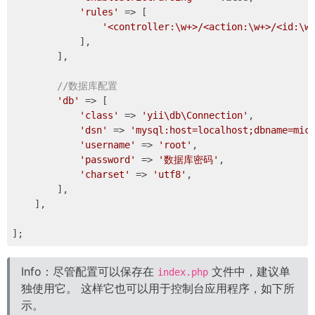
'rules'
 => [

'<controller:\w+>/<action:\w+>/<id:\w
            ],

        ],

//数据库配置
'db'
 => [

'class'
 => 
'yii\db\Connection'
,

'dsn'
 => 
'mysql:host=localhost;dbname=mic
'username'
 => 
'root'
,

'password'
 => 
'数据库密码'
,

'charset'
 => 
'utf8'
,

        ],

    ],

Info：尽管配置可以保存在
文件中，建议单
index.php
独使用它。 这样它也可以用于控制台应用程序，如下所
示。