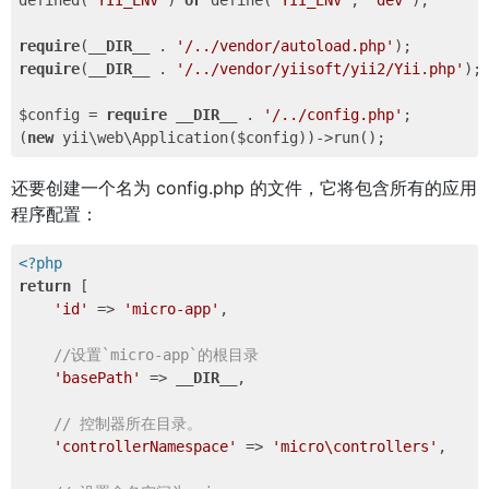
defined(
'YII_ENV'
) 
or
 define(
'YII_ENV'
, 
'dev'
);

require
(
__DIR__
 . 
'/../vendor/autoload.php'
require
(
__DIR__
 . 
'/../vendor/yiisoft/yii2/Yii.php'
);

$config = 
require
__DIR__
 . 
'/../config.php'
;

(
new
还要创建一个名为 config.php 的文件，它将包含所有的应用
程序配置：
<?php
return
 [

'id'
 => 
'micro-app'
,

//设置`micro-app`的根目录
'basePath'
 => 
__DIR__
,

// 控制器所在目录。
'controllerNamespace'
 => 
'micro\controllers'
,
