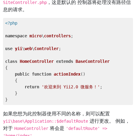
，这是默认的 控制器将处理没有路径信
SiteController.php
息的请求。
<?php
namespace
micro
\
controllers
;

use
yii
\
web
\
Controller
;

class
HomeController
extends
BaseController
{

public
function
actionIndex
()
{

return
'欢迎来到 Yii2.0 微服务！'
;

    }

如果您想为此控制器使用不同的名称，则可以配置
进行更改。 例如，
yii\base\Application::$defaultRoute
对于
将会是
HomeController
'defaultRoute' =>
。
'home/index'