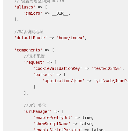
// 设置命名空间为 micro
'aliases'
 => [

'@micro'
 => 
__DIR__
,

    ],

//默认访问地址
'defaultRoute'
 => 
'home/index'
,

'components'
 => [

//请求配置
'request'
 => [

'cookieValidationKey'
 => 
'test&123456'
,

'parsers'
 => [

'application/json'
 => 
'yii\web\JsonPa
            ]

        ],

//Url 美化
'urlManager'
 => [

'enablePrettyUrl'
 => 
true
,

'showScriptName'
 => 
false
,

'enableStrictParsing'
 => 
false
,
