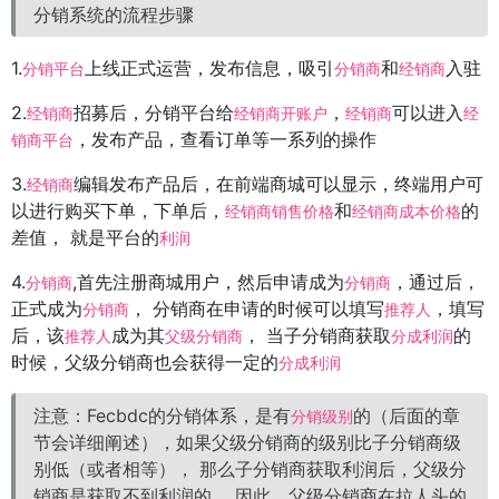
分销系统的流程步骤
1.
上线正式运营，发布信息，吸引
和
入驻
分销平台
分销商
经销商
2.
招募后，分销平台给
，
可以进入
经销商
经销商开账户
经销商
经
，发布产品，查看订单等一系列的操作
销商平台
3.
编辑发布产品后，在前端商城可以显示，终端用户可
经销商
以进行购买下单，下单后，
和
的
经销商销售价格
经销商成本价格
差值， 就是平台的
利润
4.
,首先注册商城用户，然后申请成为
，通过后，
分销商
分销商
正式成为
， 分销商在申请的时候可以填写
，填写
分销商
推荐人
后，该
成为其
， 当子分销商获取
的
推荐人
父级分销商
分成利润
时候，父级分销商也会获得一定的
分成利润
注意：Fecbdc的分销体系，是有
的（后面的章
分销级别
节会详细阐述），如果父级分销商的级别比子分销商级
别低（或者相等）， 那么子分销商获取利润后，父级分
销商是获取不到利润的， 因此，父级分销商在拉人头的