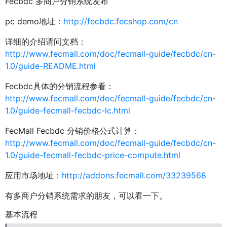
Fecbdc 多商户分销系统发布
pc demo地址：
http://fecbdc.fecshop.com/cn
详细的介绍请问文档：
http://www.fecmall.com/doc/fecmall-guide/fecbdc/cn-
1.0/guide-README.html
Fecbdc具体的分销流程参看：
http://www.fecmall.com/doc/fecmall-guide/fecbdc/cn-
1.0/guide-fecmall-fecbdc-lc.html
FecMall Fecbdc 分销价格公式计算：
http://www.fecmall.com/doc/fecmall-guide/fecbdc/cn-
1.0/guide-fecmall-fecbdc-price-compute.html
应用市场地址：
http://addons.fecmall.com/33239568
有多商户分销系统需求的朋友，可以看一下。
基本流程