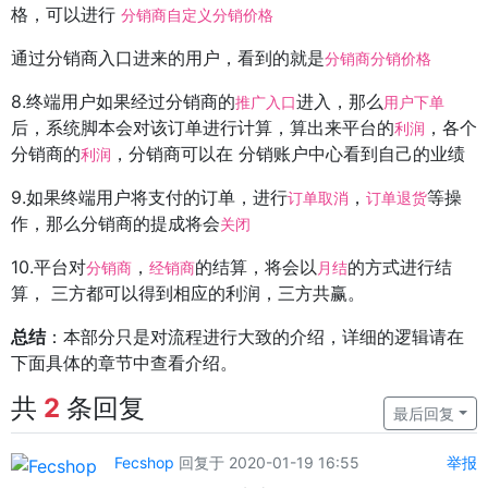
格，可以进行
分销商自定义分销价格
通过分销商入口进来的用户，看到的就是
分销商分销价格
8.终端用户如果经过分销商的
进入，那么
推广入口
用户下单
后，系统脚本会对该订单进行计算，算出来平台的
，各个
利润
分销商的
，分销商可以在 分销账户中心看到自己的业绩
利润
9.如果终端用户将支付的订单，进行
，
等操
订单取消
订单退货
作，那么分销商的提成将会
关闭
10.平台对
，
的结算，将会以
的方式进行结
分销商
经销商
月结
算， 三方都可以得到相应的利润，三方共赢。
总结
：本部分只是对流程进行大致的介绍，详细的逻辑请在
下面具体的章节中查看介绍。
共
2
条回复
最后回复
Fecshop
回复于 2020-01-19 16:55
举报