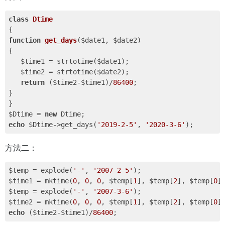
class
Dtime
function
get_days
($date1, $date2)
{

   $time1 = strtotime($date1);

   $time2 = strtotime($date2);

return
 ($time2-$time1)/
86400
;

}

}

$Dtime = 
new
echo
 $Dtime->get_days(
'2019-2-5'
, 
'2020-3-6'
方法二：
$temp = explode(
'-'
, 
'2007-2-5'
);

$time1 = mktime(
0
, 
0
, 
0
, $temp[
1
], $temp[
2
], $temp[
0
])
$temp = explode(
'-'
, 
'2007-3-6'
);

$time2 = mktime(
0
, 
0
, 
0
, $temp[
1
], $temp[
2
], $temp[
0
echo
 ($time2-$time1)/
86400