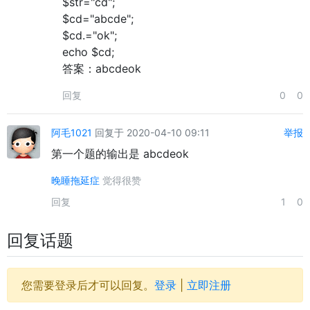
$str="cd";
$cd="abcde";
$cd.="ok";
echo $cd;
答案：abcdeok
回复
0
0
阿毛1021
回复于 2020-04-10 09:11
举报
第一个题的输出是 abcdeok
晚睡拖延症
觉得很赞
回复
1
0
回复话题
您需要登录后才可以回复。
登录
|
立即注册