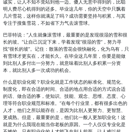
诚实，让人不知不觉站到他一边。傻人无意中得到的，比聪
明人费尽心机得到的还多。毕业这几年，你的天空中只飘着
几片雪花，这样你就满足了吗？成功需要坚持与积累，与其
专注于搜集雪花，不如省下力气去滚雪球。
巴菲特说：“人生就像滚雪球，最重要的是发现很湿的雪和很
长的坡。”让自己沉淀下来，学着发现“很湿的雪”，努力寻
找“很长的坡”。记住：散落的雪花会很快融化，化为乌有，只
有雪球才更实在，才能长久。在毕业这几年里，你要是能做
到比别人多付出一分努力，就意味着比别人多积累一分资
本，就比别人多一次成功的机会。
什么是职业化呢？职业化就是工作状态的标准化、规范化、
制度化，即在合适的时间、合适的地点用合适的方式说合适
的话、做合适的事，使知识、技能、观念、思维、态度、心
理等符合职业规范和标准。“在每个行业里，都有很多出色的
人才，他们之所以能存在，是因为比别人更努力、更智慧、
更成熟。但是，最重要的是，他们比一般人更加职业化！这
就是为什么我现在能当你老板的原因。一个人仅仅专业化是
不够的，只有职业化的人才能飞在别人前面，让人难以超