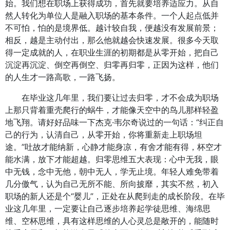
始。我们想在职场上获得成功，首先就要培养适应力。从自
然人转化为单位人是融入职场的基本条件。一个人起点低并
不可怕，怕的是境界低。越计较自我，便越没有发展前景；
相反，越是主动付出，那么他就越会快速发展。很多今天取
得一定成就的人，在职业生涯的初期都是从零开始，把自己
沉淀再沉淀、倒空再倒空、归零再归零，正因为这样，他们
的人生才一路高歌，一路飞扬。
在毕业这几年里，我们要让过去归零，才不会成为职场
上那只背着重壳爬行的蜗牛，才能像天空中的鸟儿那样轻盈
地飞翔。请好好品味一下杰克·韦尔奇说过的一句话：“纠正自
己的行为，认清自己，从零开始，你将重新走上职场坦
途。”吐故才能纳新，心静才能身凉，有舍才能有得，杯空才
能水满，放下才能超越。归零思维五大表现：心中无我，眼
中无钱，念中无他，朝中无人，学无止境。年轻人难免带着
几分傲气，认为自己无所不能、所向披靡，其实不然，初入
职场的新人还是个“婴儿”，正处在从爬到走的成长阶段。在毕
业这几年里，一定要让自己逐步培养起学徒思维、海绵思
维、空杯思维，具有这样思维的人心灵总是敞开的，能随时