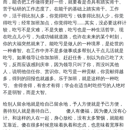
而，能否把工作做得更好一些，就要看是否具有踏实肯干、
苦于钻研的工作态度了。在能干的基础上踏实肯干。工作
中，活干得比别人多，你觉得吃亏；钱拿得比别人少，你觉
得吃亏；经常加班加点，你觉得吃亏……其实，没必要这样计
较，吃亏不是灾难，不是失败，吃亏也是一种生活哲学。现
在吃点儿小亏，为成功铺就道路，也许在未来的某个时刻，
你的大福突然就来了。能吃亏是做人的一种境界，是处世的
一种睿智。在工作中并不是多做事或多帮别人干点儿活就是
吃亏。如果领导让你加加班、赶赶任务，别以为自己吃了大
亏，反而应该感到庆幸，因为领导只叫了你，而没叫其他
人，说明他信任你、赏识你。吃亏是一种贡献，你贡献得越
多，得到的回报也就越多。乐于加班，就是这样的一种吃
亏。 舍得舍得，有舍才有得；学会在适当时吃些亏的人绝对
不是弱智，而是大智。
给别人留余地就是给自己留余地，予人方便就是予己方便，
善待别人就是善待自己。 傻人有傻福，因为傻人没有心
计。和这样的人在一起，身心放松，没有太多警惕，就能相
互靠近。傻在很多时候意味着执着和忠贞，也意味着宽厚和