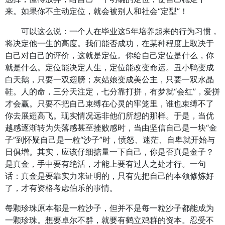
来。如果你不主动定位，就会被别人和社会“定型”！
可以这么说：一个人在毕业这5年培养起来的行为习惯，
将决定他一生的高度。我们能否成功，在某种程度上取决于
自己对自己的评价，这就是定位。你给自己定位是什么，你
就是什么。定位能决定人生，定位能改变命运。丑小鸭变成
白天鹅，只要一双翅膀；灰姑娘变成美公主，只要一双水晶
鞋。人的命，三分天注定，七分靠打拼，有梦就“会红”，爱拼
才会赢。只要不把自己束缚在心灵的牢笼里，谁也束缚不了
你去展翅高飞。现实情况远非他们所想的那样。于是，当优
越感逐渐转为失落感甚至挫败感时，当由坚信自己是一块“金
子”到怀疑自己是一粒“沙子”时，愤怒、迷茫、自卑就开始与
日俱增。其实，应该仔细掂量一下自己，你是否真是金子？
是真金，手中要有绝活，才能上要有过人之处才行。一句
话：真金是要靠实力来证明的，只有先把自己的本领修炼好
了，才有资格考虑伯乐的事情。
每颗珍珠原本都是一粒沙子，但并不是每一粒沙子都能成为
一颗珍珠。想要卓尔不群，就要有鹤立鸡群的资本。忍受不