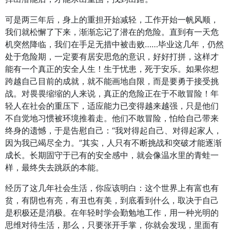
可是两三年后，身上的重担开始减轻，工作开始一帆风顺，
我们就松懈了下来，渐渐忘记了潜在的危险。直到有一天危
机突然降临，我们在手足无措中被击败……毕业这几年，仍然
处于危险期，一定要有居安思危的意识，好好打拼，这样才
能有一个真正的安全人生！生于忧患，死于安乐。如果你想
跨越自己目前的成就，就不能画地自限，而是要勇于接受挑
战。对畏畏缩缩的人来说，真正的危险正在于不敢冒险！年
轻人在社会的重压下，适应能力已变得越来越强，只是他们
不自觉地习惯被环境推着走。他们不敢冒险，怕给自己带来
终身的遗憾，于是告慰自己：“我对得起自己、对得起家人，
因为我已竭尽全力。”其实，人只有不断挑战和突破才能逐渐
成长。长期固守于已有的安全感中，就会像温水里的青蛙一
样，最终失去跳跃的本能。
经历了这几年社会生活，你应该明白：这个世界上有富也有
贫，有阴也有亮，有丑也有美，到底看到什么，取决于自己
是积极还是消极。在年轻时学会勤勉地工作，用一种光明的
思维对待生活，那么，只要张开手掌，你就会发现，里面有