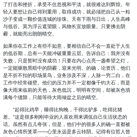
了打击和挫折，承受不住忽视和平淡，就很难达到辉煌。年
轻人要想让自己得到重用，取得成功，就必须把自己从一粒
沙子变成一颗价值连城的珍珠。天有下雨与日出，人生高峰
与低谷。莫为浮云遮望眼，风物长宜放眼量。只要拂去阴
霾，就能亮出朗朗晴空。
如果你在工作上有些不如意，要相信自己不会一直处于人生
的低谷期，总有一天能冲破重重云层。告诉自己：我并没有
失败，只是暂时没有成功！只要在内心点亮一盏希望之灯，
一定能驱散黑暗中的阴霾，迎来光明。的确，论资历，他们
是不折不扣的职场菜鸟，业务涉及不深，人脉一穷二白，在
工作中经常碰壁。他们的压力并不一定都像千钧大石，而是
像大雨来临前的天色，灰色低沉，明明有空间，却被灰色填
满每个缝隙，只能等待大雨倾盆之后的晴空。
“起得比鸡早，睡得比狗晚，干得比驴多，吃得比猪
差。”这是很多刚刚毕业的人喜欢用来调侃自己生活状态的
话。虽然有点儿夸张，但是，他们中的很多人的确一直都被
灰色心情所笼罩——心里永远是多云转阴。记得有位哲人曾