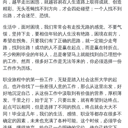
向，越早走出困惑，就越容易在人生道路上取得成就、创造
精彩。无头苍蝇找不到方向，才会四处碰壁；一个人找不到
出路，才会迷茫、恐惧。
生活中，面对困境，我们常常会有走投无路的感觉。不要气
馁，坚持下去，要相信年轻的人生没有绝路，困境在前方，
希望在拐角。只要我们有了正确的思路，就一定能少走弯
路，找到出路！成功的人不是赢在起点，而是赢在转折点。
不少刚刚毕业的年轻人，总是奢望马上就能找到自己理想中
的工作。然而，很多好工作是无法等来的，你必须选择一份
工作作为历练。
职业旅程中的第一份工作，无疑是踏入社会这所大学的起
点。也许你找了一份差强人意的工作，那么从这里出发，好
好地沉淀自己，从这份工作中汲取到有价值的营养，厚积薄
发。千里之行，始于足下，只要出发，就有希望到达终点。
起点可以相同，但是选择了不同的拐点，终点就会大大不
同！毕业这几年，我们的生活、感情、职业等都存在很多不
确定的因素，未来也充满了各种可能。这个时候，必须学会
选择，懂得放弃，给自己一个明确的定位，使自己稳定下