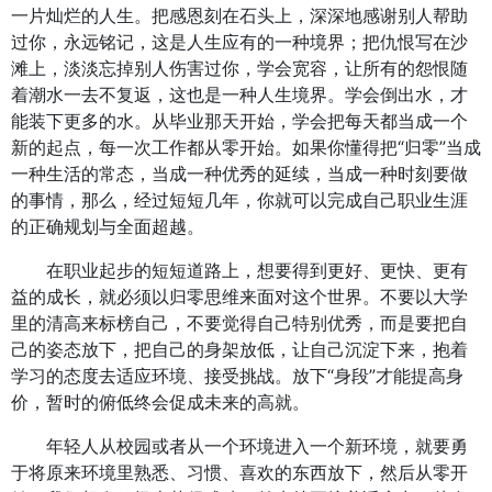
一片灿烂的人生。把感恩刻在石头上，深深地感谢别人帮助
过你，永远铭记，这是人生应有的一种境界；把仇恨写在沙
滩上，淡淡忘掉别人伤害过你，学会宽容，让所有的怨恨随
着潮水一去不复返，这也是一种人生境界。学会倒出水，才
能装下更多的水。从毕业那天开始，学会把每天都当成一个
新的起点，每一次工作都从零开始。如果你懂得把“归零”当成
一种生活的常态，当成一种优秀的延续，当成一种时刻要做
的事情，那么，经过短短几年，你就可以完成自己职业生涯
的正确规划与全面超越。
在职业起步的短短道路上，想要得到更好、更快、更有
益的成长，就必须以归零思维来面对这个世界。不要以大学
里的清高来标榜自己，不要觉得自己特别优秀，而是要把自
己的姿态放下，把自己的身架放低，让自己沉淀下来，抱着
学习的态度去适应环境、接受挑战。放下“身段”才能提高身
价，暂时的俯低终会促成未来的高就。
年轻人从校园或者从一个环境进入一个新环境，就要勇
于将原来环境里熟悉、习惯、喜欢的东西放下，然后从零开