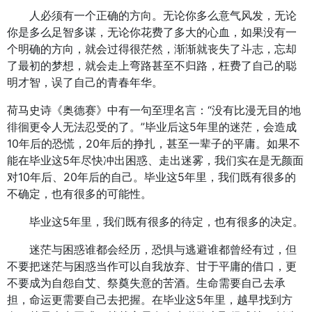
人必须有一个正确的方向。无论你多么意气风发，无论
你是多么足智多谋，无论你花费了多大的心血，如果没有一
个明确的方向，就会过得很茫然，渐渐就丧失了斗志，忘却
了最初的梦想，就会走上弯路甚至不归路，枉费了自己的聪
明才智，误了自己的青春年华。
荷马史诗《奥德赛》中有一句至理名言：“没有比漫无目的地
徘徊更令人无法忍受的了。”毕业后这5年里的迷茫，会造成
10年后的恐慌，20年后的挣扎，甚至一辈子的平庸。如果不
能在毕业这5年尽快冲出困惑、走出迷雾，我们实在是无颜面
对10年后、20年后的自己。毕业这5年里，我们既有很多的
不确定，也有很多的可能性。
毕业这5年里，我们既有很多的待定，也有很多的决定。
迷茫与困惑谁都会经历，恐惧与逃避谁都曾经有过，但
不要把迷茫与困惑当作可以自我放弃、甘于平庸的借口，更
不要成为自怨自艾、祭奠失意的苦酒。生命需要自己去承
担，命运更需要自己去把握。在毕业这5年里，越早找到方