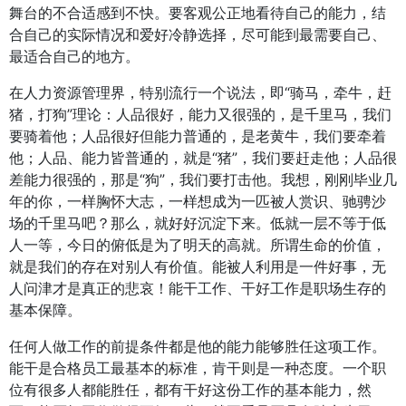
舞台的不合适感到不快。要客观公正地看待自己的能力，结
合自己的实际情况和爱好冷静选择，尽可能到最需要自己、
最适合自己的地方。
在人力资源管理界，特别流行一个说法，即“骑马，牵牛，赶
猪，打狗”理论：人品很好，能力又很强的，是千里马，我们
要骑着他；人品很好但能力普通的，是老黄牛，我们要牵着
他；人品、能力皆普通的，就是“猪”，我们要赶走他；人品很
差能力很强的，那是“狗”，我们要打击他。我想，刚刚毕业几
年的你，一样胸怀大志，一样想成为一匹被人赏识、驰骋沙
场的千里马吧？那么，就好好沉淀下来。低就一层不等于低
人一等，今日的俯低是为了明天的高就。所谓生命的价值，
就是我们的存在对别人有价值。能被人利用是一件好事，无
人问津才是真正的悲哀！能干工作、干好工作是职场生存的
基本保障。
任何人做工作的前提条件都是他的能力能够胜任这项工作。
能干是合格员工最基本的标准，肯干则是一种态度。一个职
位有很多人都能胜任，都有干好这份工作的基本能力，然