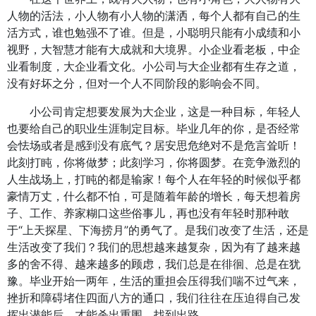
人物的活法，小人物有小人物的潇洒，每个人都有自己的生
活方式，谁也勉强不了谁。但是，小聪明只能有小成绩和小
视野，大智慧才能有大成就和大境界。小企业看老板，中企
业看制度，大企业看文化。小公司与大企业都有生存之道，
没有好坏之分，但对一个人不同阶段的影响会不同。
小公司肯定想要发展为大企业，这是一种目标，年轻人
也要给自己的职业生涯制定目标。毕业几年的你，是否经常
会怯场或者是感到没有底气？居安思危绝对不是危言耸听！
此刻打盹，你将做梦；此刻学习，你将圆梦。在竞争激烈的
人生战场上，打盹的都是输家！每个人在年轻的时候似乎都
豪情万丈，什么都不怕，可是随着年龄的增长，每天想着房
子、工作、养家糊口这些俗事儿，再也没有年轻时那种敢
于“上天探星、下海捞月”的勇气了。是我们改变了生活，还是
生活改变了我们？我们的思想越来越复杂，因为有了越来越
多的舍不得、越来越多的顾虑，我们总是在徘徊、总是在犹
豫。毕业开始一两年，生活的重担会压得我们喘不过气来，
挫折和障碍堵住四面八方的通口，我们往往在压迫得自己发
挥出潜能后，才能杀出重围，找到出路。