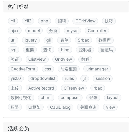
热门标签
Yii
Yii2
php
招聘
CGridView
技巧
ajax
model
分页
mysql
Controller
url
jquery
gii
表单
Srbac
数据库
sql
框架
查询
blog
控制器
验证码
验证
ClistView
Gridview
教程
CActiveForm
css
前端框架
urlmanager
yii2.0
dropdownlist
rules
js
session
上传
ActiveRecord
CTreeView
rbac
数据可视化
chtml
composer
登录
layout
权限
UI框架
CJuiDialog
关联查询
view
活跃会员