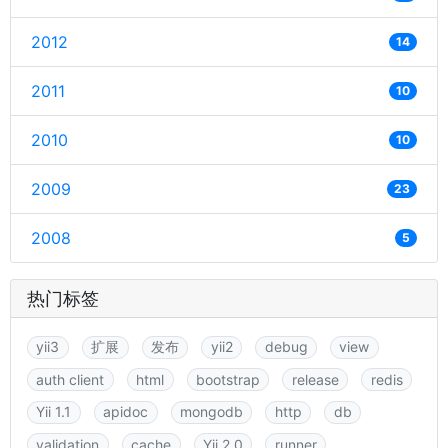
2012
14
2011
10
2010
10
2009
23
2008
5
热门标签
yii3
扩展
发布
yii2
debug
view
auth client
html
bootstrap
release
redis
Yii 1.1
apidoc
mongodb
http
db
validation
cache
Yii 2.0
runner