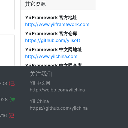
其它资源
Yii Framework 官方地址
http://www.yiiframework.com
Yii Framework 官方仓库
https://github.com/yiisoft
Yii Framework 中文网地址
http://www.yiichina.com
Yii Framework 中文网仓库
https://github.com/yiichina
关注我们
Yii Framework 中文图书
Yii 中文网
703
(已
http://www.yiibook.com
http://weibo.com/yiichina
028
(未
Yii China
https://github.com/yiichina
716
(已