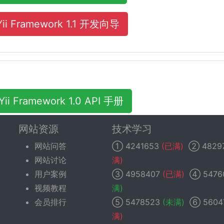
Yii Framework 1.1 开发向导
Yii Framework 1.0 API 手册
网站资源
技术学习
网站问答
①
4241653
(已满)
②
4829
网站讨论
满)
用户案例
③
4958407
(已满)
④
5476
视频教程
满)
会员排行
⑤
5478523
(未满)
⑥
5604
满)