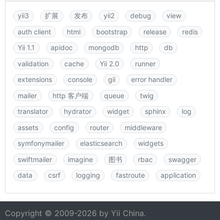
yii3
扩展
发布
yii2
debug
view
auth client
html
bootstrap
release
redis
Yii 1.1
apidoc
mongodb
http
db
validation
cache
Yii 2.0
runner
extensions
console
gii
error handler
mailer
http 客户端
queue
twig
translator
hydrator
widget
sphinx
log
assets
config
router
middleware
symfonymailer
elasticsearch
widgets
swiftmailer
imagine
图书
rbac
swagger
data
csrf
logging
fastroute
application
Copyright © 2009-2026 by
Yii China
.