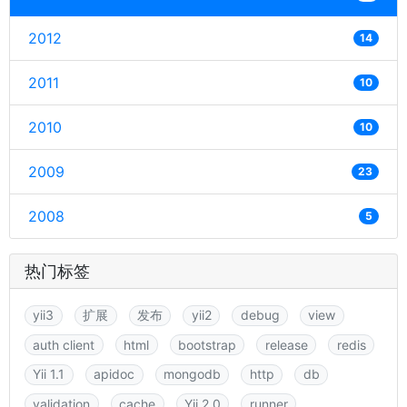
2012
14
2011
10
2010
10
2009
23
2008
5
热门标签
yii3
扩展
发布
yii2
debug
view
auth client
html
bootstrap
release
redis
Yii 1.1
apidoc
mongodb
http
db
validation
cache
Yii 2.0
runner