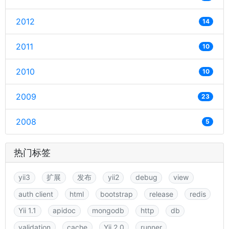
2012
14
2011
10
2010
10
2009
23
2008
5
热门标签
yii3
扩展
发布
yii2
debug
view
auth client
html
bootstrap
release
redis
Yii 1.1
apidoc
mongodb
http
db
validation
cache
Yii 2.0
runner