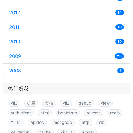
2012
14
2011
10
2010
10
2009
23
2008
5
热门标签
yii3
扩展
发布
yii2
debug
view
auth client
html
bootstrap
release
redis
Yii 1.1
apidoc
mongodb
http
db
validation
cache
Yii 2.0
runner