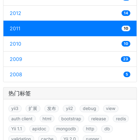
2012
14
2011
10
2010
10
2009
23
2008
5
热门标签
yii3
扩展
发布
yii2
debug
view
auth client
html
bootstrap
release
redis
Yii 1.1
apidoc
mongodb
http
db
validation
cache
Yii 2.0
runner