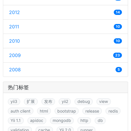
2012
14
2011
10
2010
10
2009
23
2008
5
热门标签
yii3
扩展
发布
yii2
debug
view
auth client
html
bootstrap
release
redis
Yii 1.1
apidoc
mongodb
http
db
validation
cache
Yii 2.0
runner