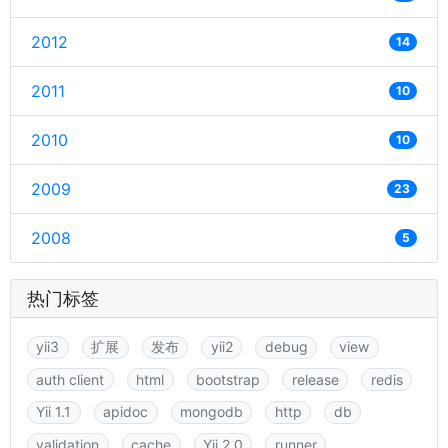
2012
14
2011
10
2010
10
2009
23
2008
5
热门标签
yii3
扩展
发布
yii2
debug
view
auth client
html
bootstrap
release
redis
Yii 1.1
apidoc
mongodb
http
db
validation
cache
Yii 2.0
runner