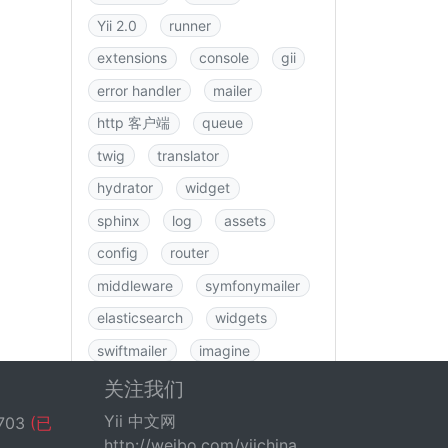
Yii 2.0
runner
extensions
console
gii
error handler
mailer
http 客户端
queue
twig
translator
hydrator
widget
sphinx
log
assets
config
router
middleware
symfonymailer
elasticsearch
widgets
swiftmailer
imagine
图书
rbac
swagger
关注我们
data
csrf
logging
Yii 中文网
703
(已
http://weibo.com/yiichina
fastroute
application