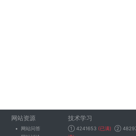
网站资源
技术学习
网站问答
①
4241653
(已满)
②
4829