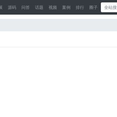
展
源码
问答
话题
视频
案例
排行
圈子