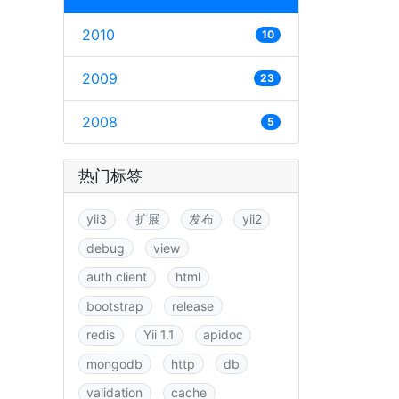
2010
10
2009
23
2008
5
热门标签
yii3
扩展
发布
yii2
debug
view
auth client
html
bootstrap
release
redis
Yii 1.1
apidoc
mongodb
http
db
validation
cache