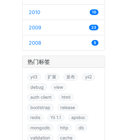
2010
10
2009
23
2008
5
热门标签
yii3
扩展
发布
yii2
debug
view
auth client
html
bootstrap
release
redis
Yii 1.1
apidoc
mongodb
http
db
validation
cache