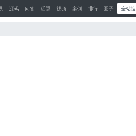
展
源码
问答
话题
视频
案例
排行
圈子