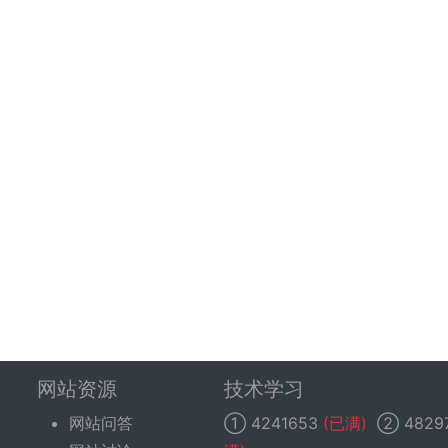
网站资源
技术学习
网站问答
①
4241653
(已满)
②
4829