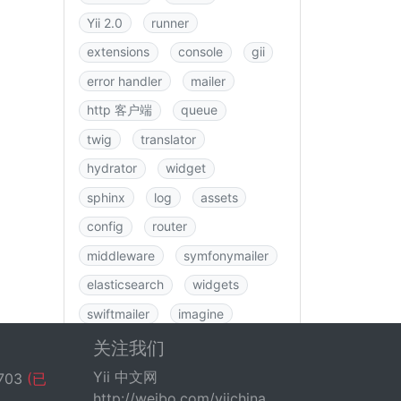
Yii 2.0
runner
extensions
console
gii
error handler
mailer
http 客户端
queue
twig
translator
hydrator
widget
sphinx
log
assets
config
router
middleware
symfonymailer
elasticsearch
widgets
swiftmailer
imagine
图书
rbac
swagger
关注我们
data
csrf
logging
Yii 中文网
703
(已
http://weibo.com/yiichina
fastroute
application