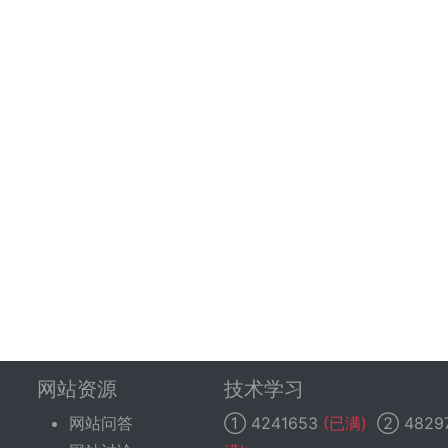
网站资源
技术学习
网站问答
①
4241653
(已满)
②
4829