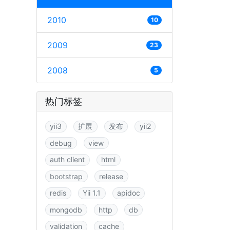
2010
10
2009
23
2008
5
热门标签
yii3
扩展
发布
yii2
debug
view
auth client
html
bootstrap
release
redis
Yii 1.1
apidoc
mongodb
http
db
validation
cache