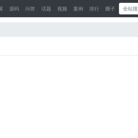
展
源码
问答
话题
视频
案例
排行
圈子