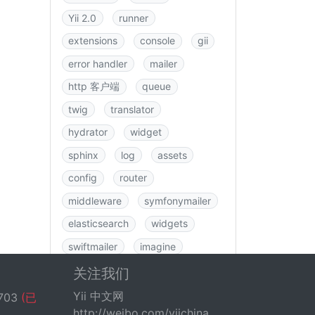
Yii 2.0
runner
extensions
console
gii
error handler
mailer
http 客户端
queue
twig
translator
hydrator
widget
sphinx
log
assets
config
router
middleware
symfonymailer
elasticsearch
widgets
swiftmailer
imagine
图书
rbac
swagger
关注我们
data
csrf
logging
Yii 中文网
703
(已
http://weibo.com/yiichina
fastroute
application