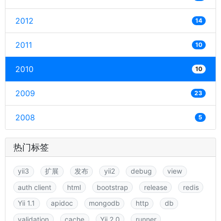
2012
14
2011
10
2010
10
2009
23
2008
5
热门标签
yii3
扩展
发布
yii2
debug
view
auth client
html
bootstrap
release
redis
Yii 1.1
apidoc
mongodb
http
db
validation
cache
Yii 2.0
runner