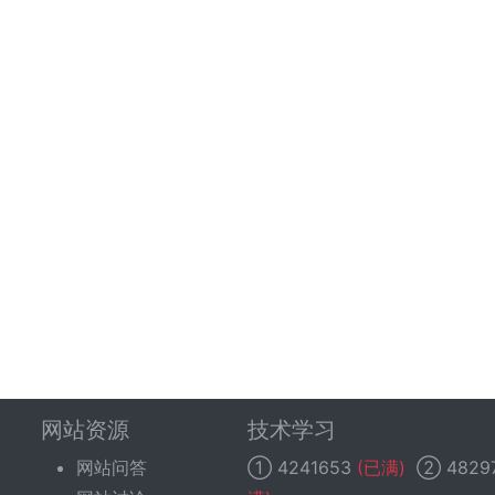
网站资源
技术学习
网站问答
①
4241653
(已满)
②
4829