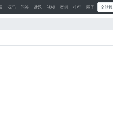
展
源码
问答
话题
视频
案例
排行
圈子