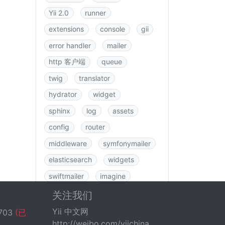
Yii 2.0
runner
extensions
console
gii
error handler
mailer
http 客户端
queue
twig
translator
hydrator
widget
sphinx
log
assets
config
router
middleware
symfonymailer
elasticsearch
widgets
swiftmailer
imagine
图书
rbac
swagger
关注我们
data
csrf
logging
Yii 中文网
703
(已
http://weibo.com/yiichina
fastroute
application