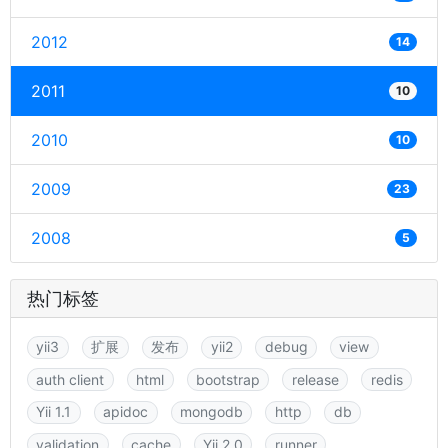
2012
14
2011
10
2010
10
2009
23
2008
5
热门标签
yii3
扩展
发布
yii2
debug
view
auth client
html
bootstrap
release
redis
Yii 1.1
apidoc
mongodb
http
db
validation
cache
Yii 2.0
runner