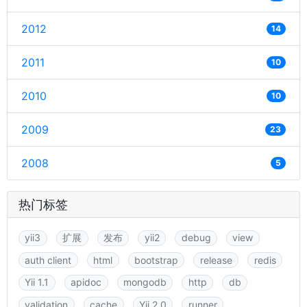
2012
14
2011
10
2010
10
2009
23
2008
5
热门标签
yii3
扩展
发布
yii2
debug
view
auth client
html
bootstrap
release
redis
Yii 1.1
apidoc
mongodb
http
db
validation
cache
Yii 2.0
runner