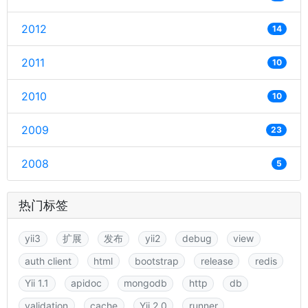
2012
14
2011
10
2010
10
2009
23
2008
5
热门标签
yii3
扩展
发布
yii2
debug
view
auth client
html
bootstrap
release
redis
Yii 1.1
apidoc
mongodb
http
db
validation
cache
Yii 2.0
runner